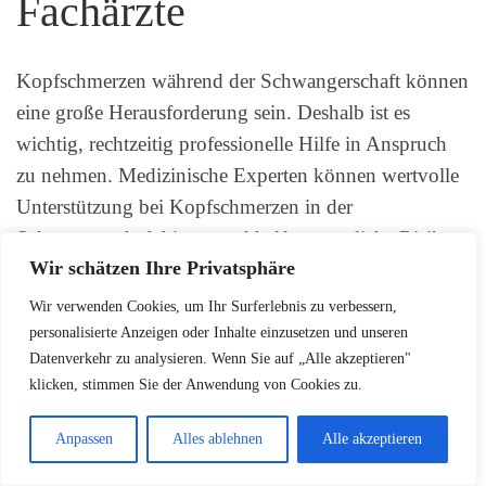
Fachärzte
Kopfschmerzen während der Schwangerschaft können
eine große Herausforderung sein. Deshalb ist es
wichtig, rechtzeitig professionelle Hilfe in Anspruch
zu nehmen. Medizinische Experten können wertvolle
Unterstützung bei Kopfschmerzen in der
Schwangerschaft bieten und helfen, mögliche Risiken
Wir schätzen Ihre Privatsphäre
zu minimieren.
Wir verwenden Cookies, um Ihr Surferlebnis zu verbessern,
Bei anhaltenden oder ungewöhnlich starken
personalisierte Anzeigen oder Inhalte einzusetzen und unseren
Kopfschmerzen empfehlen Fachärzte eine umgehende
Datenverkehr zu analysieren. Wenn Sie auf „Alle akzeptieren"
klicken, stimmen Sie der Anwendung von Cookies zu.
medizinische Abklärung. Gynäkologen, Neurologen
und Schmerzspezialisten sind die wichtigsten
Anpassen
Alles ablehnen
Alle akzeptieren
Ansprechpartner. Sie können individuelle
Behandlungsstrategien entwickeln, die sowohl die