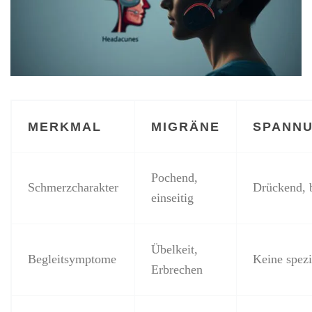
MERKMAL
MIGRÄNE
SPANN
Pochend,
Schmerzcharakter
Drückend, b
einseitig
Übelkeit,
Begleitsymptome
Keine spez
Erbrechen