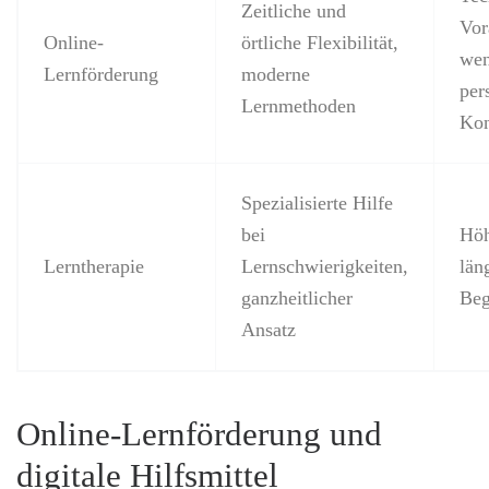
Zeitliche und
Vor
Online-
örtliche Flexibilität,
wen
Lernförderung
moderne
per
Lernmethoden
Kon
Spezialisierte Hilfe
bei
Höh
Lerntherapie
Lernschwierigkeiten,
län
ganzheitlicher
Beg
Ansatz
Online-Lernförderung und
digitale Hilfsmittel