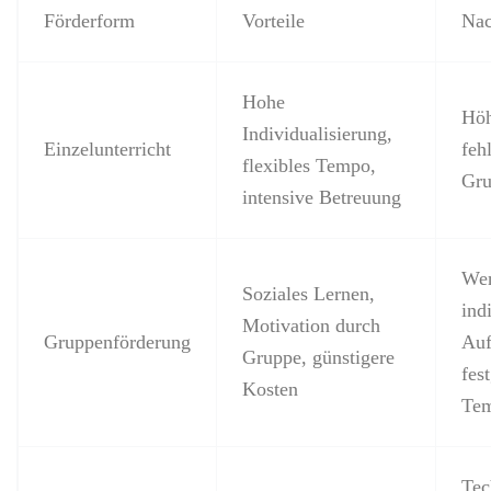
Förderform
Vorteile
Nac
Hohe
Höh
Individualisierung,
Einzelunterricht
feh
flexibles Tempo,
Gru
intensive Betreuung
Wen
Soziales Lernen,
ind
Motivation durch
Gruppenförderung
Auf
Gruppe, günstigere
fes
Kosten
Te
Tec