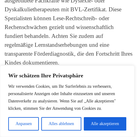
ausgebildete Fachkräfte wie Dyslexie- oder
Dyskalkulietherapeuten mit BVL-Zertifikat. Diese
Spezialisten können Lese-Rechtschreib- oder
Rechenschwächen gezielt und wissenschaftlich
fundiert behandeln. Achten Sie zudem auf
regelmäßige Lernstandserhebungen und eine
transparente Förderdiagnostik, die den Fortschritt Ihres
Kindes dokumentieren.
Wir schätzen Ihre Privatsphäre
LESETIPP:
Geburtstagswünsche Frau:
Wir verwenden Cookies, um Ihr Surferlebnis zu verbessern,
Ideen & Sprüche
personalisierte Anzeigen oder Inhalte einzusetzen und unseren
Datenverkehr zu analysieren. Wenn Sie auf „Alle akzeptieren"
klicken, stimmen Sie der Anwendung von Cookies zu.
Kosten und staatliche
Fördermöglichkeiten
Anpassen
Alles ablehnen
Alle akzeptieren