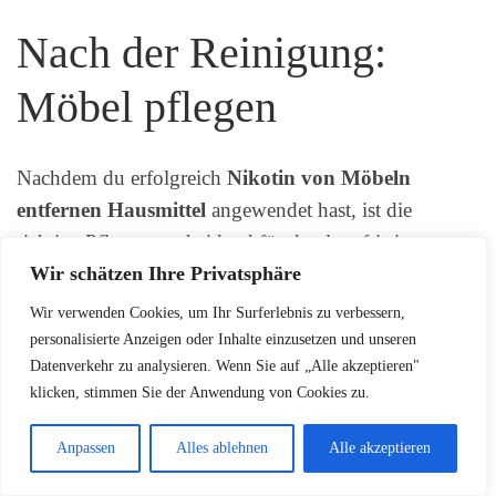
Nach der Reinigung:
Möbel pflegen
Nachdem du erfolgreich
Nikotin von Möbeln
entfernen Hausmittel
angewendet hast, ist die
richtige Pflege entscheidend für den langfristigen
Wir schätzen Ihre Privatsphäre
Schutz deiner Möbel. Eine sorgfältige Wartung
verhindert nicht nur neue Nikotinablagerungen,
Wir verwenden Cookies, um Ihr Surferlebnis zu verbessern,
sondern erhält auch die Qualität und Schönheit deiner
personalisierte Anzeigen oder Inhalte einzusetzen und unseren
Datenverkehr zu analysieren. Wenn Sie auf „Alle akzeptieren"
Einrichtung.
klicken, stimmen Sie der Anwendung von Cookies zu.
Pflegemittel für
Anpassen
Alles ablehnen
Alle akzeptieren
Langzeitwirkung