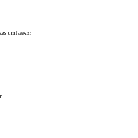
zes umfassen:
r