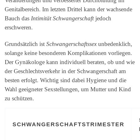
Veränderungen und verbesserter Durchblutung im
Genitalbereich. Im letzten Drittel kann der wachsende
Bauch das
Intimität Schwangerschaft
jedoch
erschweren.
Grundsätzlich ist
Schwangerschaftssex
unbedenklich,
solange keine besonderen Komplikationen vorliegen.
Der Gynäkologe kann individuell beraten, ob und wie
der Geschlechtsverkehr in der Schwangerschaft am
besten erfolgt. Wichtig sind dabei Hygiene und die
Wahl geeigneter Sexstellungen, um Mutter und Kind
zu schützen.
SCHWANGERSCHAFTSTRIMESTER