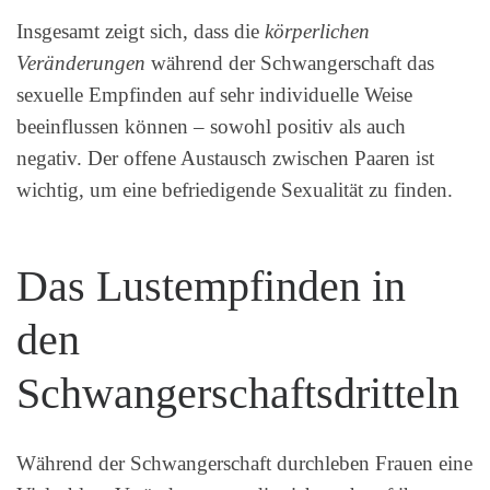
Insgesamt zeigt sich, dass die
körperlichen
Veränderungen
während der Schwangerschaft das
sexuelle Empfinden auf sehr individuelle Weise
beeinflussen können – sowohl positiv als auch
negativ. Der offene Austausch zwischen Paaren ist
wichtig, um eine befriedigende Sexualität zu finden.
Das Lustempfinden in
den
Schwangerschaftsdritteln
Während der Schwangerschaft durchleben Frauen eine