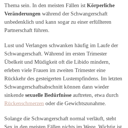
Thema sein. In den meisten Fällen ist
Körperliche
Veränderungen
während der Schwangerschaft
unbedenklich und kann sogar zu einer erfüllteren
Partnerschaft führen.
Lust und Verlangen schwanken häufig im Laufe der
Schwangerschaft. Während im ersten Trimester
Übelkeit und Müdigkeit oft die Libido mindern,
erleben viele Frauen im zweiten Trimester eine
Rückkehr des gesteigerten Lustempfindens. Im letzten
Schwangerschaftsabschnitt können dann wieder
sinkende
sexuelle Bedürfnisse
auftreten, etwa durch
Rückenschmerzen
oder die Gewichtszunahme.
Solange die Schwangerschaft normal verläuft, steht
Sex in den meisten Fällen nichts im Wege. Wichtig ist,