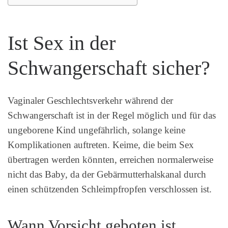
Ist Sex in der
Schwangerschaft sicher?
Vaginaler Geschlechtsverkehr während der
Schwangerschaft ist in der Regel möglich und für das
ungeborene Kind ungefährlich, solange keine
Komplikationen auftreten. Keime, die beim Sex
übertragen werden könnten, erreichen normalerweise
nicht das Baby, da der Gebärmutterhalskanal durch
einen schützenden Schleimpfropfen verschlossen ist.
Wann Vorsicht geboten ist