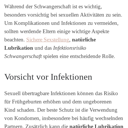
Während der Schwangerschaft ist es wichtig,
besonders vorsichtig bei sexuellen Aktivitäten zu sein.
Um Komplikationen und Infektionen zu vermeiden,
sollten werdende Eltern einige wichtige Aspekte
beachten.
Sichere Sexstellung
,
natürliche
Lubrikation
und das
Infektionsrisiko
Schwangerschaft
spielen eine entscheidende Rolle.
Vorsicht vor Infektionen
Sexuell übertragbare Infektionen können das Risiko
für Frühgeburten erhöhen und dem ungeborenen
Kind schaden. Der beste Schutz ist die Verwendung
von Kondomen, insbesondere bei häufig wechselnden
Partnern. Zusätzlich kann die
natürliche Lubrikation