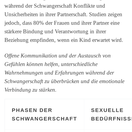
während der Schwangerschaft Konflikte und
Unsicherheiten in ihrer Partnerschaft. Studien zeigen
jedoch, dass 80% der Frauen und ihrer Partner eine
stärkere Bindung und Verantwortung in ihrer
Beziehung empfinden, wenn ein Kind erwartet wird.
Offene Kommunikation und der Austausch von
Gefühlen können helfen, unterschiedliche
Wahrnehmungen und Erfahrungen während der
Schwangerschaft zu überbrücken und die emotionale
Verbindung zu stärken.
PHASEN DER
SEXUELLE
SCHWANGERSCHAFT
BEDÜRFNISS