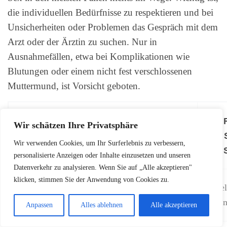
die individuellen Bedürfnisse zu respektieren und bei
Unsicherheiten oder Problemen das Gespräch mit dem
Arzt oder der Ärztin zu suchen. Nur in
Ausnahmefällen, etwa bei Komplikationen wie
Blutungen oder einem nicht fest verschlossenen
Muttermund, ist Vorsicht geboten.
VE
Wir schätzen Ihre Privatsphäre
SCHWANGERSCHAFTSDRITTEL
DE
Wir verwenden Cookies, um Ihr Surferlebnis zu verbessern,
LU
personalisierte Anzeigen oder Inhalte einzusetzen und unseren
Datenverkehr zu analysieren. Wenn Sie auf „Alle akzeptieren"
klicken, stimmen Sie der Anwendung von Cookies zu.
Übel
Erstes Drittel
könn
Anpassen
Alles ablehnen
Alle akzeptieren