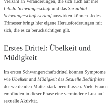
Vielzahl an Veränderungen, die sich auch auf ihre
Libido Schwangerschaft
und das
Sexualität
Schwangerschaftsverlauf
auswirken können. Jedes
Trimester bringt hier eigene Herausforderungen mit
sich, die es zu berücksichtigen gilt.
Erstes Drittel: Übelkeit und
Müdigkeit
Im ersten Schwangerschaftsdrittel können Symptome
wie
Übelkeit
und
Müdigkeit
das
Sexuelle Bedürfnisse
der werdenden Mutter stark beeinflussen. Viele Frauen
empfinden in dieser Phase eine verminderte Lust auf
sexuelle Aktivität.