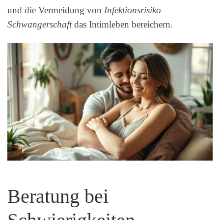
und die Vermeidung von
Infektionsrisiko
Schwangerschaft
das Intimleben bereichern.
Beratung bei