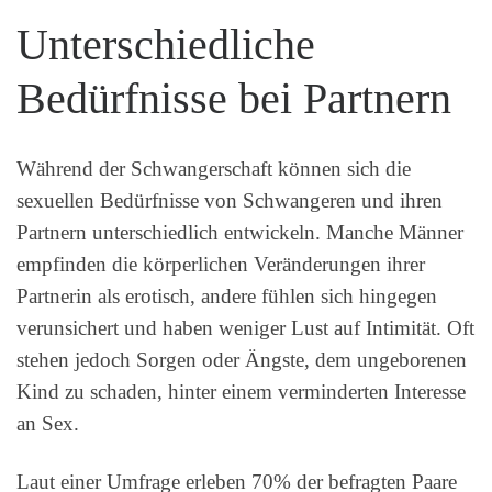
Unterschiedliche
Bedürfnisse bei Partnern
Während der Schwangerschaft können sich die
sexuellen Bedürfnisse von Schwangeren und ihren
Partnern unterschiedlich entwickeln. Manche Männer
empfinden die körperlichen Veränderungen ihrer
Partnerin als erotisch, andere fühlen sich hingegen
verunsichert und haben weniger Lust auf Intimität. Oft
stehen jedoch Sorgen oder Ängste, dem ungeborenen
Kind zu schaden, hinter einem verminderten Interesse
an Sex.
Laut einer Umfrage erleben 70% der befragten Paare