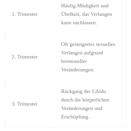
Häufig Müdigkeit und
1. Trimester
Übelkeit, das Verlangen
kann nachlassen.
Oft gesteigertes sexuelles
Verlangen aufgrund
2. Trimester
hormoneller
Veränderungen.
Rückgang der Libido
durch die körperlichen
3. Trimester
Veränderungen und
Erschöpfung.