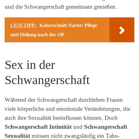
und die Schwangerschaft gemeinsam genießen.
LESETIPP:
Kaiserschnitt Narbe: Pflege
und Heilung nach der OP
Sex in der
Schwangerschaft
Während der Schwangerschaft durchleben Frauen
viele körperliche und emotionale Veränderungen, die
auch ihre Sexualität beeinflussen können. Doch
Schwangerschaft Intimität
und
Schwangerschaft
Sexualität
müssen nicht zwangsläufig ein Tabu-