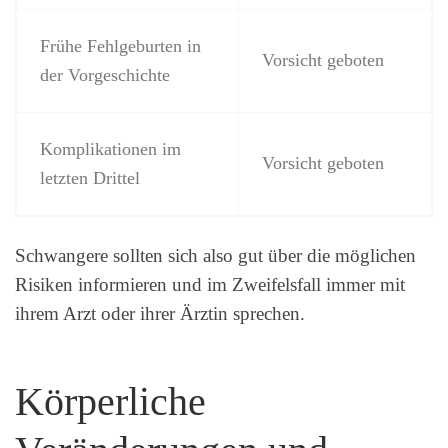
Frühe Fehlgeburten in
Vorsicht geboten
der Vorgeschichte
Komplikationen im
Vorsicht geboten
letzten Drittel
Schwangere sollten sich also gut über die möglichen
Risiken informieren und im Zweifelsfall immer mit
ihrem Arzt oder ihrer Ärztin sprechen.
Körperliche