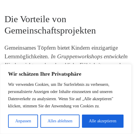
Die Vorteile von
Gemeinschaftsprojekten
Gemeinsames Töpfern bietet Kindern einzigartige
Lernmöglichkeiten.
In Gruppenworkshops entwickeln
Kinder nicht nur handwerkliche Fähigkeiten, sondern
lernen auch wichtige soziale Kompetenzen.
Die
Wir schätzen Ihre Privatsphäre
Kinder tauschen Ideen aus, inspirieren sich gegenseitig
Wir verwenden Cookies, um Ihr Surferlebnis zu verbessern,
und erleben Kreativität als gemeinschaftliches
personalisierte Anzeigen oder Inhalte einzusetzen und unseren
Datenverkehr zu analysieren. Wenn Sie auf „Alle akzeptieren"
Erlebnis.
klicken, stimmen Sie der Anwendung von Cookies zu.
Anpassen
Alles ablehnen
Alle akzeptieren