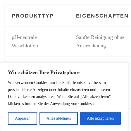
PRODUKTTYP
EIGENSCHAFTEN
pH-neutrale
Sanfte Reinigung ohne
Waschlotion
Austrocknung
Feuchtigkeitsspendende
Unterstützt den
Wir schätzen Ihre Privatsphäre
Intimcreme
Scheidenschleim
Wir verwenden Cookies, um Ihr Surferlebnis zu verbessern,
personalisierte Anzeigen oder Inhalte einzusetzen und unseren
Natürliche Gleitgele
Ohne künstliche Zusätze
Datenverkehr zu analysieren. Wenn Sie auf „Alle akzeptieren"
klicken, stimmen Sie der Anwendung von Cookies zu.
Anpassen
Alles ablehnen
Alle akzeptieren
Achten Sie bei der
Vaginalspülung
darauf, nur sehr
behutsam und selten vorzugehen. Der Körper reguliert