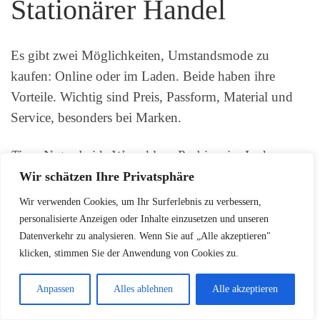
Stationärer Handel
Es gibt zwei Möglichkeiten, Umstandsmode zu
kaufen: Online oder im Laden. Beide haben ihre
Vorteile. Wichtig sind Preis, Passform, Material und
Service, besonders bei Marken.
Tipp:
Nutze beide Wege klug. Probiere im Laden,
bestelle online Farben und mehrere Stücke.
Wir schätzen Ihre Privatsphäre
Wir verwenden Cookies, um Ihr Surferlebnis zu verbessern,
personalisierte Anzeigen oder Inhalte einzusetzen und unseren
Vor- und Nachteile des Online-
Datenverkehr zu analysieren. Wenn Sie auf „Alle akzeptieren"
Kaufs
klicken, stimmen Sie der Anwendung von Cookies zu.
Anpassen
Alles ablehnen
Alle akzeptieren
Online findest du viele Angebote. Es gibt Filter für
Größe, Stoff und Preis. Auch Bewertungen helfen dir.