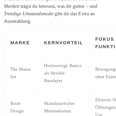
Marken
trägst du bewusst, was dir guttut – und
Trendige Umstandsmode
gibt dir das Extra an
Ausstrahlung.
FOKUS
MARKE
KERNVORTEIL
FUNKT
Hochwertige Basics
The Mama
Bewegungsf
als flexible
Set
ohne Eine
Baselayer
Diskrete St
Boob
Skandinavischer
Öffnungen
Design
Minimalismus
Use