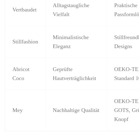
Alltagstaugliche
Praktische
Vertbaudet
Vielfalt
Passforml
Minimalistische
Stillfreund
Stillfashion
Eleganz
Designs
Abricot
Geprüfte
OEKO-TE
Coco
Hautverträglichkeit
Standard 1
OEKO-TEX
Mey
Nachhaltige Qualität
GOTS, Gr
Knopf