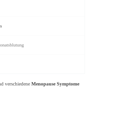
n
Monatsblutung
nd verschiedene
Menopause Symptome