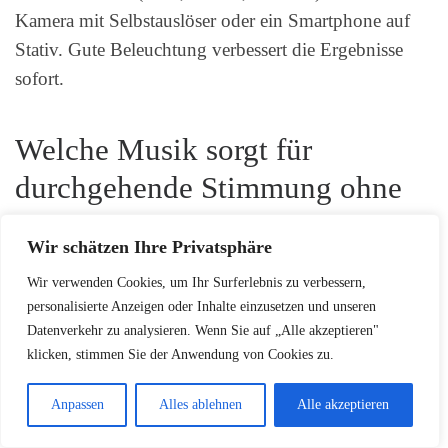
Kamera mit Selbstauslöser oder ein Smartphone auf
Stativ. Gute Beleuchtung verbessert die Ergebnisse
sofort.
Welche Musik sorgt für
durchgehende Stimmung ohne
Brüche?
Wir schätzen Ihre Privatsphäre
Erstelle mehrere Playlists: Begrüßung,
Wir verwenden Cookies, um Ihr Surferlebnis zu verbessern,
Abendstimmung, Party Höhepunkt und Chill‑Out.
personalisierte Anzeigen oder Inhalte einzusetzen und unseren
Mixe bekannte Hits von Bands wie ABBA, Queen,
Datenverkehr zu analysieren. Wenn Sie auf „Alle akzeptieren"
Dua Lipa oder Ed Sheeran, abhängig vom Publikum.
klicken, stimmen Sie der Anwendung von Cookies zu.
Anpassen
Alles ablehnen
Alle akzeptieren
Wie planst du das Essen für