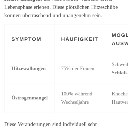
Lebensphase erleben. Diese plötzlichen Hitzeschübe
können überraschend und unangenehm sein.
MÖGL
SYMPTOM
HÄUFIGKEIT
AUS
Schwei
Hitzewallungen
75% der Frauen
Schlaf
100% während
Knochen
Östrogenmangel
Wechseljahre
Hautve
Diese Veränderungen sind individuell sehr