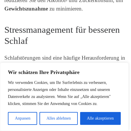
reduzieren Sie den Alkohol- und Zuckerkonsum, um
Gewichtszunahme
zu minimieren.
Stressmanagement für besseren
Schlaf
Schlafstörungen sind eine häufige Herausforderung in
den Wechseljahren. Entwickeln Sie effektive
Wir schätzen Ihre Privatsphäre
Strategien zur Stressbewältigung:
Wir verwenden Cookies, um Ihr Surferlebnis zu verbessern,
personalisierte Anzeigen oder Inhalte einzusetzen und unseren
Regelmäßige Meditation
Datenverkehr zu analysieren. Wenn Sie auf „Alle akzeptieren"
Sanfte Bewegungsübungen wie Yoga
klicken, stimmen Sie der Anwendung von Cookies zu.
Abendliche Entspannungsroutinen
Anpassen
Alles ablehnen
Alle akzeptieren