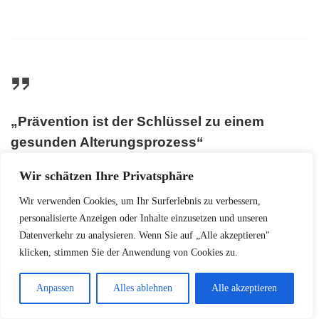
„Prävention ist der Schlüssel zu einem
gesunden Alterungsprozess“
Wir schätzen Ihre Privatsphäre
Wir verwenden Cookies, um Ihr Surferlebnis zu verbessern,
personalisierte Anzeigen oder Inhalte einzusetzen und unseren
Datenverkehr zu analysieren. Wenn Sie auf „Alle akzeptieren"
Zögern Sie nicht, regelmäßige
klicken, stimmen Sie der Anwendung von Cookies zu.
Kontrolluntersuchungen wahrzunehmen. Ihre
Gesundheit verdient professionelle Aufmerksamkeit!
Anpassen
Alles ablehnen
Alle akzeptieren