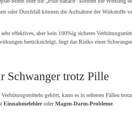
sie-Mittel oder die „Pille danach“ können die Wirkung der
 oder Durchfall können die Aufnahme der Wirkstoffe ve
ein sehr effektives, aber kein 100%ig sicheres Verhütungsm
kungen berücksichtigt, liegt das Risiko einer Schwangersc
r Schwanger trotz Pille
 Verhütungsmitteln gehört, kann es in seltenen Fällen tro
st
Einnahmefehler
oder
Magen-Darm-Probleme
.