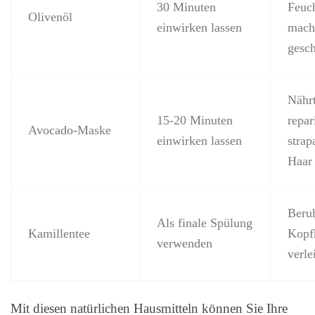
30 Minuten
Feuch
Olivenöl
einwirken lassen
mach
gesc
Nähr
15-20 Minuten
repar
Avocado-Maske
einwirken lassen
strap
Haar
Beru
Als finale Spülung
Kamillentee
Kopf
verwenden
verle
Mit diesen natürlichen Hausmitteln können Sie Ihre