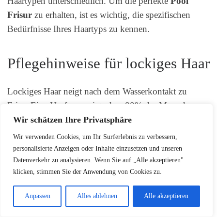
Haartypen unterschiedlich. Um die perfekte
Pool
Frisur
zu erhalten, ist es wichtig, die spezifischen
Bedürfnisse Ihres Haartyps zu kennen.
Pflegehinweise für lockiges Haar
Lockiges Haar neigt nach dem Wasserkontakt zu
Frizz. Eine Umfrage zeigt, dass 80% der Menschen
mit Locken selbst trimmen, oft mit unerwünschten
Wir schätzen Ihre Privatsphäre
Folgen. Verwenden Sie feuchtigkeitsspendende
Wir verwenden Cookies, um Ihr Surferlebnis zu verbessern,
Produkte vor dem Rutschen, um Ihre
Wasserrutsche
personalisierte Anzeigen oder Inhalte einzusetzen und unseren
Datenverkehr zu analysieren. Wenn Sie auf „Alle akzeptieren"
Haare
zu schützen.
klicken, stimmen Sie der Anwendung von Cookies zu.
Anpassen
Alles ablehnen
Alle akzeptieren