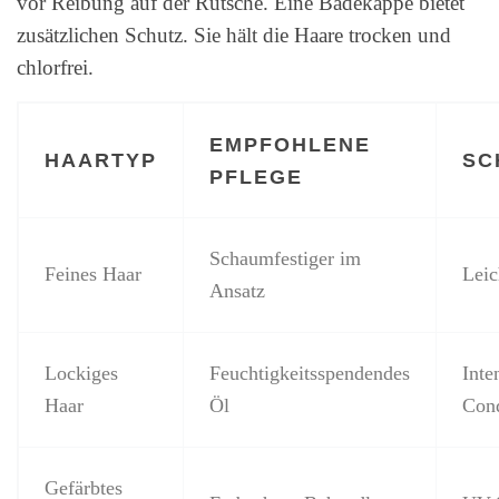
vor Reibung auf der Rutsche. Eine Badekappe bietet
zusätzlichen Schutz. Sie hält die Haare trocken und
chlorfrei.
EMPFOHLENE
HAARTYP
SC
PFLEGE
Schaumfestiger im
Feines Haar
Leic
Ansatz
Lockiges
Feuchtigkeitsspendendes
Inte
Haar
Öl
Cond
Gefärbtes