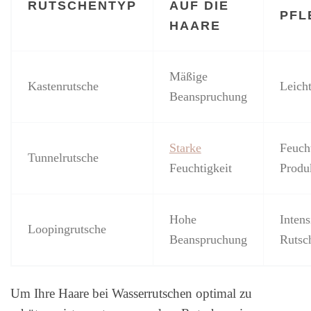
RUTSCHENTYP
AUF DIE
PFL
HAARE
Mäßige
Kastenrutsche
Leich
Beanspruchung
Starke
Feucht
Tunnelrutsche
Feuchtigkeit
Produ
Hohe
Inten
Loopingrutsche
Beanspruchung
Rutsc
Um Ihre Haare bei Wasserrutschen optimal zu