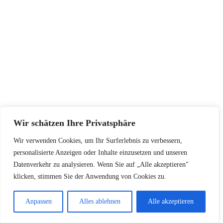
Wir schätzen Ihre Privatsphäre
Wir verwenden Cookies, um Ihr Surferlebnis zu verbessern,
personalisierte Anzeigen oder Inhalte einzusetzen und unseren
Fazit
Datenverkehr zu analysieren. Wenn Sie auf „Alle akzeptieren"
klicken, stimmen Sie der Anwendung von Cookies zu.
Zusammenfassend lässt sich sagen, dass
Anpassen
Alles ablehnen
Alle akzeptieren
Zwischenblutungen trotz Pille zwar lästig sein
können, aber in den meisten Fällen harmlos sind.