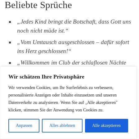
Beliebte Sprüche
„Jedes Kind bringt die Botschaft, dass Gott uns
noch nicht müde ist.“
„Vom Umtausch ausgeschlossen – dafür sofort
ins Herz geschlossen!“
„Willkommen im Club der schlaflosen Nächte
und unendlichen Liebe!“
Wir schätzen Ihre Privatsphäre
Wir verwenden Cookies, um Ihr Surferlebnis zu verbessern,
Diese traditionellen Glückwünsche spiegeln die
personalisierte Anzeigen oder Inhalte einzusetzen und unseren
kulturellen Werte und Bräuche wider, die in den
Datenverkehr zu analysieren. Wenn Sie auf „Alle akzeptieren"
klicken, stimmen Sie der Anwendung von Cookies zu.
verschiedenen Regionen Deutschlands tief verwurzelt
sind. Sie schaffen eine emotionale Verbindung und
Anpassen
Alles ablehnen
Alle akzeptieren
unterstreichen die Freude über den Nachwuchs.